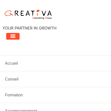
Aller
au
contenu
YOUR PARTNER IN GROWTH
Étiquette :
ressources
Accueil
Comment se démarquer avec des ressource…
Conseil
Formation
Accompagnement