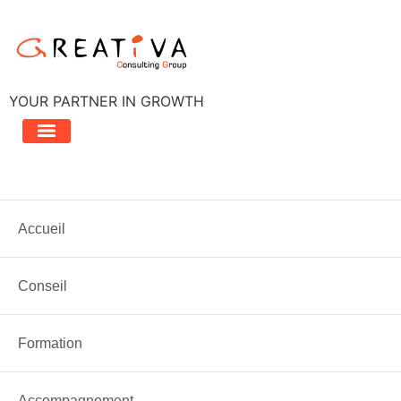
Aller
au
contenu
YOUR PARTNER IN GROWTH
Étiquette :
donnees
personnelles
Accueil
Conseil
La cybersécurité au cœur des enjeux d…
Formation
Accompagnement