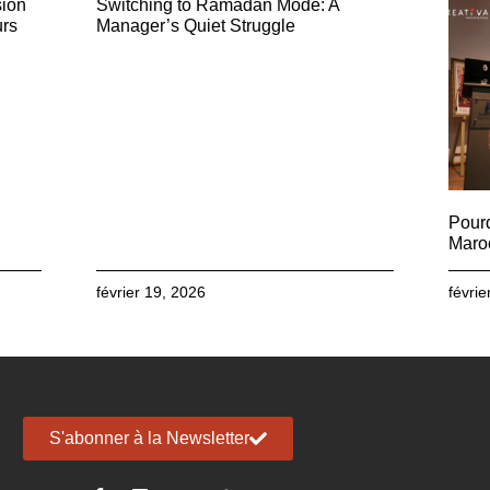
sion
Switching to Ramadan Mode: A
urs
Manager’s Quiet Struggle
Pourq
Maro
février 19, 2026
févrie
S'abonner à la Newsletter