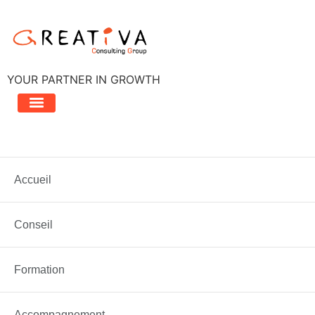
Aller
au
contenu
YOUR PARTNER IN GROWTH
Étiquette :
santé
Accueil
Est ce que mon entreprise se porte bien?…
Conseil
Formation
Accompagnement