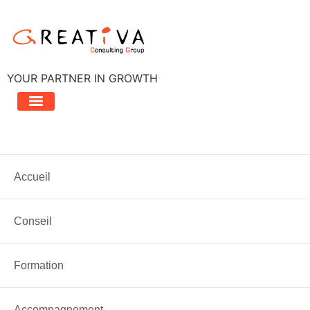
Aller
au
contenu
YOUR PARTNER IN GROWTH
Étiquette :
objectifs
Accueil
Etes vous prêts pour un nouvel exercice…
Conseil
Formation
Accompagnement