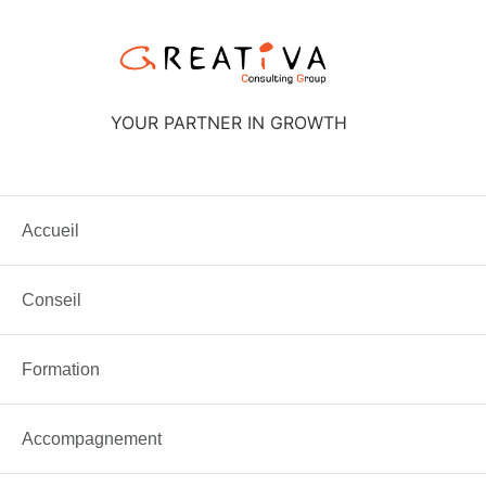
Aller
au
contenu
YOUR PARTNER IN GROWTH
Étiquette :
Hardskill
Accueil
Minute astuce : Hardskills &�…
Conseil
Formation
Accompagnement