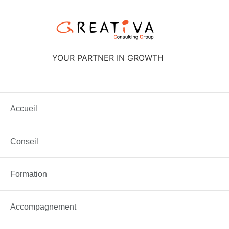
Aller
au
contenu
YOUR PARTNER IN GROWTH
Étiquette :
consulti
Accueil
Minute astuce – Le PRA : Plan …
Conseil
Formation
Accompagnement