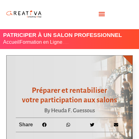
PATRICIPER À UN SALON PROFESSIONNEL
Accueil
Formation en Ligne
/ Patriciper à un salon professionnel
Share