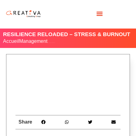
RESILIENCE RELOADED – STRESS & BURNOUT
Accueil
Management
/ Resilience Reloaded – Stress & Burnout
Share