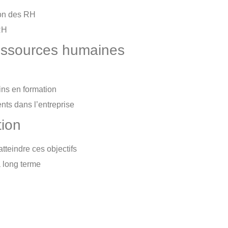
tion des RH
 RH
essources humaines
ns en formation
ts dans l’entreprise
tion
 atteindre ces objectifs
à long terme