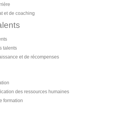
rière
t et de coaching
alents
ents
s talents
aissance et de récompenses
ation
nification des ressources humaines
de formation