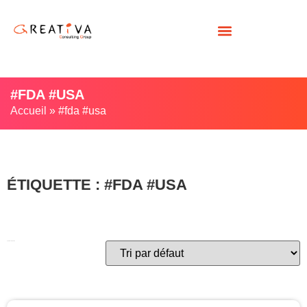
#FDA #USA
Accueil
»
#fda #usa
ÉTIQUETTE : #FDA #USA
Voici le seul résultat