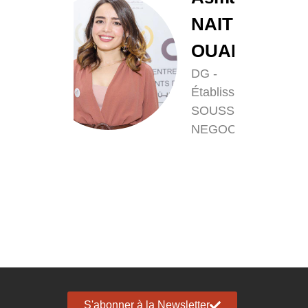
Laourayed
NAIT
Gérante de la
OUALI
société "S RH"
DG -
Établissement
SOUSS
NEGOCE
S'abonner à la Newsletter