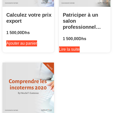
Calculez votre prix
Patriciper à un
export
salon
professionnel…
1 500,00
Dhs
1 500,00
Dhs
Ajouter au panier
Lire la suite