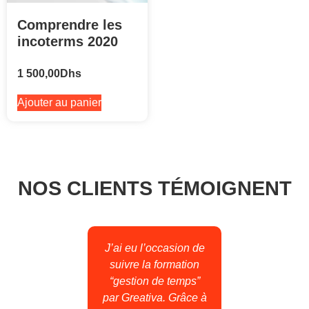
Comprendre les
incoterms 2020
1 500,00
Dhs
Ajouter au panier
NOS CLIENTS TÉMOIGNENT
pé à la
J’ai eu l’occasion de
Pour 
stion du
suivre la formation
"com
r je
“gestion de temps”
icoterm
 devant
par Greativa. Grâce à
premie